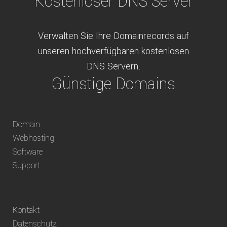
Kostenloser DNS Server
Verwalten Sie Ihre Domainrecords auf
unseren hochverfügbaren kostenlosen
DNS Servern.
Günstige Domains
Schweizweit die besten Preise für
Domain
weltweit verfügbare Domains inklusive
Webhosting
Truhänder Option.
Software
Bequem bezahlen
Support
Bezahlen Sie via Rechnung, Paypal, Stripe,
Kontakt
Vorkasse oder über ein andere verfügbare
Datenschutz