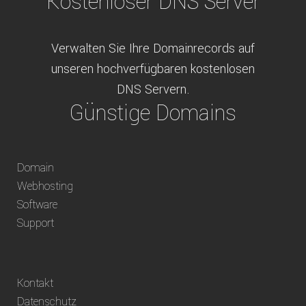
Kostenloser DNS Server
Verwalten Sie Ihre Domainrecords auf
unseren hochverfügbaren kostenlosen
DNS Servern.
Günstige Domains
Schweizweit die besten Preise für
Domain
weltweit verfügbare Domains inklusive
Webhosting
Truhänder Option.
Software
Bequem bezahlen
Support
Bezahlen Sie via Rechnung, Paypal, Stripe,
Kontakt
Vorkasse oder über ein andere verfügbare
Datenschutz