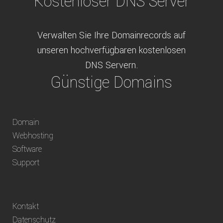
Kostenloser DNS Server
Verwalten Sie Ihre Domainrecords auf
unseren hochverfügbaren kostenlosen
DNS Servern.
Günstige Domains
Schweizweit die besten Preise für
Domain
weltweit verfügbare Domains inklusive
Webhosting
Truhänder Option.
Software
Bequem bezahlen
Support
Bezahlen Sie via Rechnung, Paypal, Stripe,
Kontakt
Vorkasse oder über ein andere verfügbare
Datenschutz