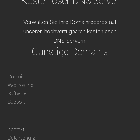
Kostenloser DNS Server
Verwalten Sie Ihre Domainrecords auf
unseren hochverfügbaren kostenlosen
DNS Servern.
Günstige Domains
Schweizweit die besten Preise für
Domain
weltweit verfügbare Domains inklusive
Webhosting
Truhänder Option.
Software
Bequem bezahlen
Support
Bezahlen Sie via Rechnung, Paypal, Stripe,
Kontakt
Vorkasse oder über ein andere verfügbare
Datenschutz