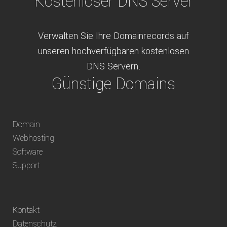
Kostenloser DNS Server
Verwalten Sie Ihre Domainrecords auf
unseren hochverfügbaren kostenlosen
DNS Servern.
Günstige Domains
Schweizweit die besten Preise für
Domain
weltweit verfügbare Domains inklusive
Webhosting
Truhänder Option.
Software
Bequem bezahlen
Support
Bezahlen Sie via Rechnung, Paypal, Stripe,
Kontakt
Vorkasse oder über ein andere verfügbare
Datenschutz