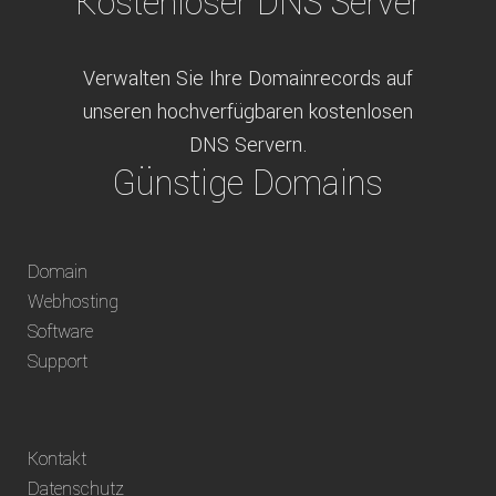
Kostenloser DNS Server
Verwalten Sie Ihre Domainrecords auf
unseren hochverfügbaren kostenlosen
DNS Servern.
Günstige Domains
Schweizweit die besten Preise für
Domain
weltweit verfügbare Domains inklusive
Webhosting
Truhänder Option.
Software
Bequem bezahlen
Support
Bezahlen Sie via Rechnung, Paypal, Stripe,
Kontakt
Vorkasse oder über ein andere verfügbare
Datenschutz