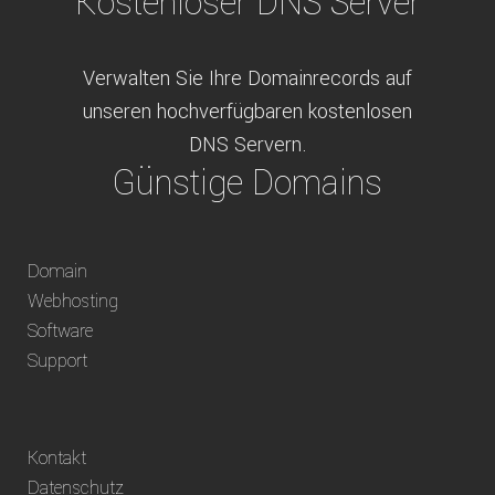
Kostenloser DNS Server
Verwalten Sie Ihre Domainrecords auf
unseren hochverfügbaren kostenlosen
DNS Servern.
Günstige Domains
Schweizweit die besten Preise für
Domain
weltweit verfügbare Domains inklusive
Webhosting
Truhänder Option.
Software
Bequem bezahlen
Support
Bezahlen Sie via Rechnung, Paypal, Stripe,
Kontakt
Vorkasse oder über ein andere verfügbare
Datenschutz