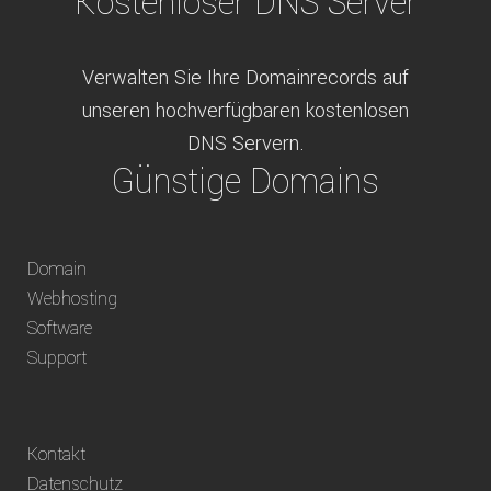
Kostenloser DNS Server
Verwalten Sie Ihre Domainrecords auf
unseren hochverfügbaren kostenlosen
DNS Servern.
Günstige Domains
Schweizweit die besten Preise für
Domain
weltweit verfügbare Domains inklusive
Webhosting
Truhänder Option.
Software
Bequem bezahlen
Support
Bezahlen Sie via Rechnung, Paypal, Stripe,
Kontakt
Vorkasse oder über ein andere verfügbare
Datenschutz