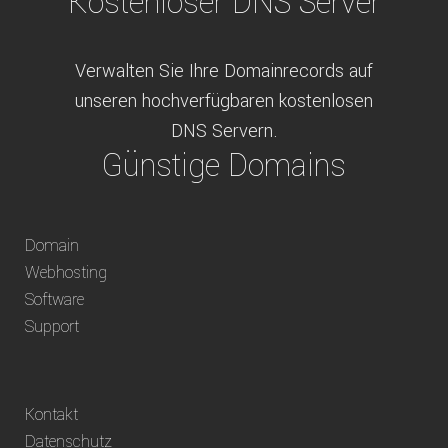
Kostenloser DNS Server
Verwalten Sie Ihre Domainrecords auf
unseren hochverfügbaren kostenlosen
DNS Servern.
Günstige Domains
Schweizweit die besten Preise für
Domain
weltweit verfügbare Domains inklusive
Webhosting
Truhänder Option.
Software
Bequem bezahlen
Support
Bezahlen Sie via Rechnung, Paypal, Stripe,
Kontakt
Vorkasse oder über ein andere verfügbare
Datenschutz