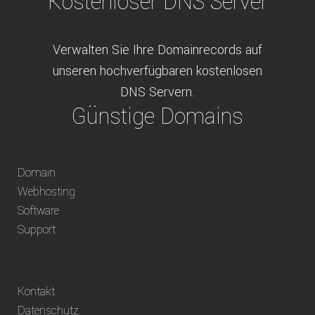
Kostenloser DNS Server
Verwalten Sie Ihre Domainrecords auf
unseren hochverfügbaren kostenlosen
DNS Servern.
Günstige Domains
Schweizweit die besten Preise für
Domain
weltweit verfügbare Domains inklusive
Webhosting
Truhänder Option.
Software
Bequem bezahlen
Support
Bezahlen Sie via Rechnung, Paypal, Stripe,
Kontakt
Vorkasse oder über ein andere verfügbare
Datenschutz