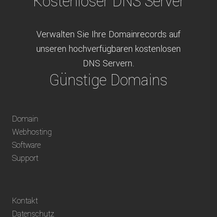
Kostenloser DNS Server
Verwalten Sie Ihre Domainrecords auf
unseren hochverfügbaren kostenlosen
DNS Servern.
Günstige Domains
Schweizweit die besten Preise für
Domain
weltweit verfügbare Domains inklusive
Webhosting
Truhänder Option.
Software
Bequem bezahlen
Support
Bezahlen Sie via Rechnung, Paypal, Stripe,
Kontakt
Vorkasse oder über ein andere verfügbare
Datenschutz