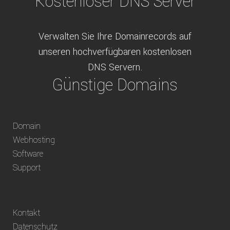
Kostenloser DNS Server
Verwalten Sie Ihre Domainrecords auf
unseren hochverfügbaren kostenlosen
DNS Servern.
Günstige Domains
Schweizweit die besten Preise für
Domain
weltweit verfügbare Domains inklusive
Webhosting
Truhänder Option.
Software
Bequem bezahlen
Support
Bezahlen Sie via Rechnung, Paypal, Stripe,
Kontakt
Vorkasse oder über ein andere verfügbare
Datenschutz