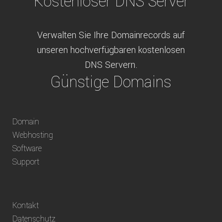
Kostenloser DNS Server
Verwalten Sie Ihre Domainrecords auf
unseren hochverfügbaren kostenlosen
DNS Servern.
Günstige Domains
Schweizweit die besten Preise für
Domain
weltweit verfügbare Domains inklusive
Webhosting
Truhänder Option.
Software
Bequem bezahlen
Support
Bezahlen Sie via Rechnung, Paypal, Stripe,
Kontakt
Vorkasse oder über ein andere verfügbare
Datenschutz