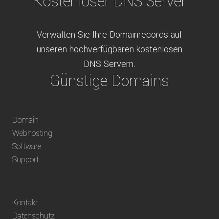
Kostenloser DNS Server
Verwalten Sie Ihre Domainrecords auf
unseren hochverfügbaren kostenlosen
DNS Servern.
Günstige Domains
Schweizweit die besten Preise für
Domain
weltweit verfügbare Domains inklusive
Webhosting
Truhänder Option.
Software
Bequem bezahlen
Support
Bezahlen Sie via Rechnung, Paypal, Stripe,
Kontakt
Vorkasse oder über ein andere verfügbare
Datenschutz