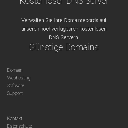
Kostenloser DNS Server
Verwalten Sie Ihre Domainrecords auf
unseren hochverfügbaren kostenlosen
DNS Servern.
Günstige Domains
Schweizweit die besten Preise für
Domain
weltweit verfügbare Domains inklusive
Webhosting
Truhänder Option.
Software
Bequem bezahlen
Support
Bezahlen Sie via Rechnung, Paypal, Stripe,
Kontakt
Vorkasse oder über ein andere verfügbare
Datenschutz