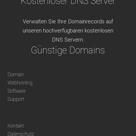
Kostenloser DNS Server
Verwalten Sie Ihre Domainrecords auf
unseren hochverfügbaren kostenlosen
DNS Servern.
Günstige Domains
Schweizweit die besten Preise für
Domain
weltweit verfügbare Domains inklusive
Webhosting
Truhänder Option.
Software
Bequem bezahlen
Support
Bezahlen Sie via Rechnung, Paypal, Stripe,
Kontakt
Vorkasse oder über ein andere verfügbare
Datenschutz