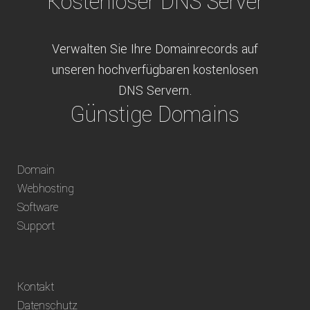
Kostenloser DNS Server
Verwalten Sie Ihre Domainrecords auf
unseren hochverfügbaren kostenlosen
DNS Servern.
Günstige Domains
Schweizweit die besten Preise für
Domain
weltweit verfügbare Domains inklusive
Webhosting
Truhänder Option.
Software
Bequem bezahlen
Support
Bezahlen Sie via Rechnung, Paypal, Stripe,
Kontakt
Vorkasse oder über ein andere verfügbare
Datenschutz