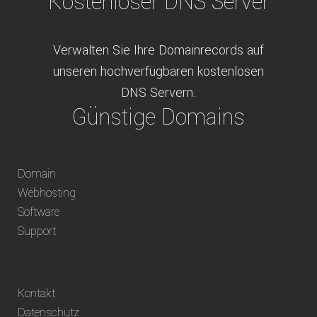
Kostenloser DNS Server
Verwalten Sie Ihre Domainrecords auf
unseren hochverfügbaren kostenlosen
DNS Servern.
Günstige Domains
Schweizweit die besten Preise für
Domain
weltweit verfügbare Domains inklusive
Webhosting
Truhänder Option.
Software
Bequem bezahlen
Support
Bezahlen Sie via Rechnung, Paypal, Stripe,
Kontakt
Vorkasse oder über ein andere verfügbare
Datenschutz