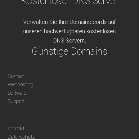
Kostenloser DNS Server
Verwalten Sie Ihre Domainrecords auf
unseren hochverfügbaren kostenlosen
DNS Servern.
Günstige Domains
Schweizweit die besten Preise für
Domain
weltweit verfügbare Domains inklusive
Webhosting
Truhänder Option.
Software
Bequem bezahlen
Support
Bezahlen Sie via Rechnung, Paypal, Stripe,
Kontakt
Vorkasse oder über ein andere verfügbare
Datenschutz