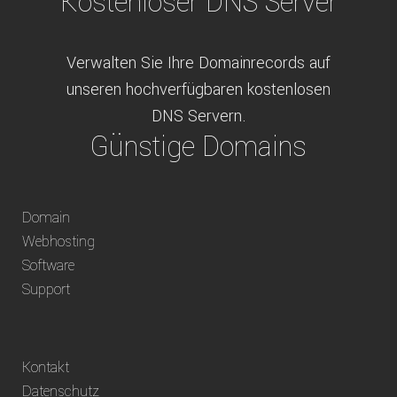
Kostenloser DNS Server
Verwalten Sie Ihre Domainrecords auf
unseren hochverfügbaren kostenlosen
DNS Servern.
Günstige Domains
Schweizweit die besten Preise für
Domain
weltweit verfügbare Domains inklusive
Webhosting
Truhänder Option.
Software
Bequem bezahlen
Support
Bezahlen Sie via Rechnung, Paypal, Stripe,
Kontakt
Vorkasse oder über ein andere verfügbare
Datenschutz