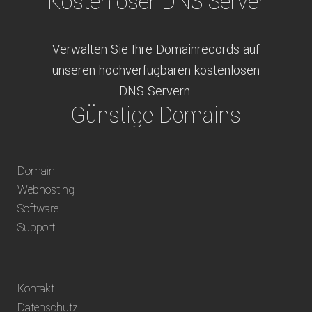
Kostenloser DNS Server
Verwalten Sie Ihre Domainrecords auf
unseren hochverfügbaren kostenlosen
DNS Servern.
Günstige Domains
Schweizweit die besten Preise für
Domain
weltweit verfügbare Domains inklusive
Webhosting
Truhänder Option.
Software
Bequem bezahlen
Support
Bezahlen Sie via Rechnung, Paypal, Stripe,
Kontakt
Vorkasse oder über ein andere verfügbare
Datenschutz