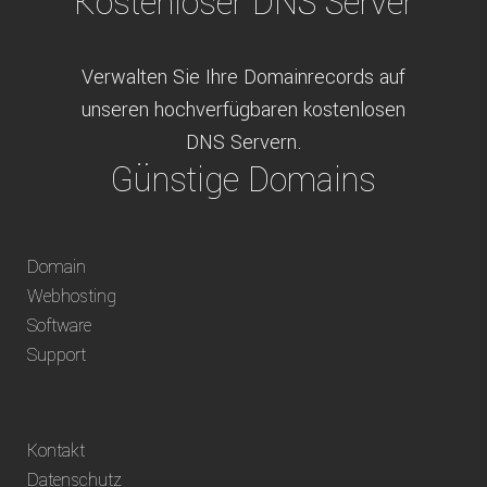
Kostenloser DNS Server
Verwalten Sie Ihre Domainrecords auf
unseren hochverfügbaren kostenlosen
DNS Servern.
Günstige Domains
Schweizweit die besten Preise für
Domain
weltweit verfügbare Domains inklusive
Webhosting
Truhänder Option.
Software
Bequem bezahlen
Support
Bezahlen Sie via Rechnung, Paypal, Stripe,
Kontakt
Vorkasse oder über ein andere verfügbare
Datenschutz