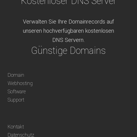
Kostenloser DNS Server
Verwalten Sie Ihre Domainrecords auf
unseren hochverfügbaren kostenlosen
DNS Servern.
Günstige Domains
Schweizweit die besten Preise für
Domain
weltweit verfügbare Domains inklusive
Webhosting
Truhänder Option.
Software
Bequem bezahlen
Support
Bezahlen Sie via Rechnung, Paypal, Stripe,
Kontakt
Vorkasse oder über ein andere verfügbare
Datenschutz