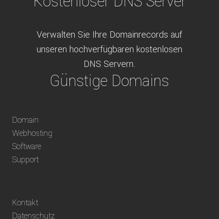
Kostenloser DNS Server
Verwalten Sie Ihre Domainrecords auf
unseren hochverfügbaren kostenlosen
DNS Servern.
Günstige Domains
Schweizweit die besten Preise für
Domain
weltweit verfügbare Domains inklusive
Webhosting
Truhänder Option.
Software
Bequem bezahlen
Support
Bezahlen Sie via Rechnung, Paypal, Stripe,
Kontakt
Vorkasse oder über ein andere verfügbare
Datenschutz