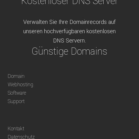
Kostenloser DNS Server
Verwalten Sie Ihre Domainrecords auf
unseren hochverfügbaren kostenlosen
DNS Servern.
Günstige Domains
Schweizweit die besten Preise für
Domain
weltweit verfügbare Domains inklusive
Webhosting
Truhänder Option.
Software
Bequem bezahlen
Support
Bezahlen Sie via Rechnung, Paypal, Stripe,
Kontakt
Vorkasse oder über ein andere verfügbare
Datenschutz