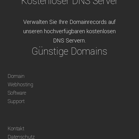
Kostenloser DNS Server
Verwalten Sie Ihre Domainrecords auf
unseren hochverfügbaren kostenlosen
DNS Servern.
Günstige Domains
Schweizweit die besten Preise für
Domain
weltweit verfügbare Domains inklusive
Webhosting
Truhänder Option.
Software
Bequem bezahlen
Support
Bezahlen Sie via Rechnung, Paypal, Stripe,
Kontakt
Vorkasse oder über ein andere verfügbare
Datenschutz