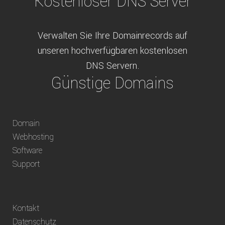
Kostenloser DNS Server
Verwalten Sie Ihre Domainrecords auf
unseren hochverfügbaren kostenlosen
DNS Servern.
Günstige Domains
Schweizweit die besten Preise für
Domain
weltweit verfügbare Domains inklusive
Webhosting
Truhänder Option.
Software
Bequem bezahlen
Support
Bezahlen Sie via Rechnung, Paypal, Stripe,
Kontakt
Vorkasse oder über ein andere verfügbare
Datenschutz