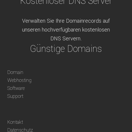
Kostenloser DNS Server
Verwalten Sie Ihre Domainrecords auf
unseren hochverfügbaren kostenlosen
DNS Servern.
Günstige Domains
Schweizweit die besten Preise für
Domain
weltweit verfügbare Domains inklusive
Webhosting
Truhänder Option.
Software
Bequem bezahlen
Support
Bezahlen Sie via Rechnung, Paypal, Stripe,
Kontakt
Vorkasse oder über ein andere verfügbare
Datenschutz