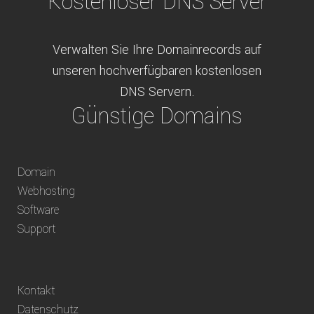
Kostenloser DNS Server
Verwalten Sie Ihre Domainrecords auf
unseren hochverfügbaren kostenlosen
DNS Servern.
Günstige Domains
Schweizweit die besten Preise für
Domain
weltweit verfügbare Domains inklusive
Webhosting
Truhänder Option.
Software
Bequem bezahlen
Support
Bezahlen Sie via Rechnung, Paypal, Stripe,
Kontakt
Vorkasse oder über ein andere verfügbare
Datenschutz