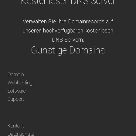
Kostenloser DNS Server
Verwalten Sie Ihre Domainrecords auf
unseren hochverfügbaren kostenlosen
DNS Servern.
Günstige Domains
Schweizweit die besten Preise für
Domain
weltweit verfügbare Domains inklusive
Webhosting
Truhänder Option.
Software
Bequem bezahlen
Support
Bezahlen Sie via Rechnung, Paypal, Stripe,
Kontakt
Vorkasse oder über ein andere verfügbare
Datenschutz