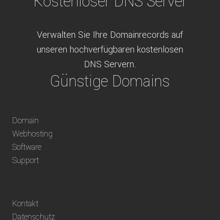
Kostenloser DNS Server
Verwalten Sie Ihre Domainrecords auf
unseren hochverfügbaren kostenlosen
DNS Servern.
Günstige Domains
Schweizweit die besten Preise für
Domain
weltweit verfügbare Domains inklusive
Webhosting
Truhänder Option.
Software
Bequem bezahlen
Support
Bezahlen Sie via Rechnung, Paypal, Stripe,
Kontakt
Vorkasse oder über ein andere verfügbare
Datenschutz