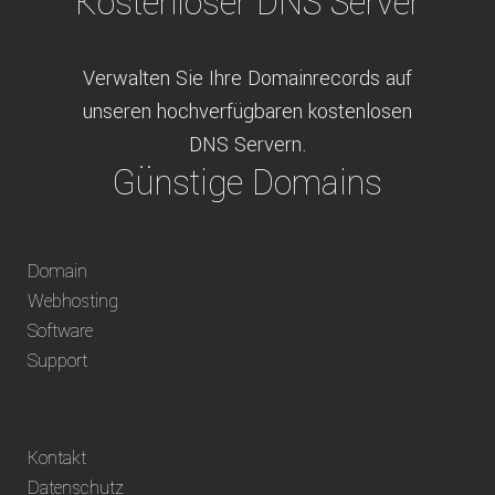
Kostenloser DNS Server
Verwalten Sie Ihre Domainrecords auf
unseren hochverfügbaren kostenlosen
DNS Servern.
Günstige Domains
Schweizweit die besten Preise für
Domain
weltweit verfügbare Domains inklusive
Webhosting
Truhänder Option.
Software
Bequem bezahlen
Support
Bezahlen Sie via Rechnung, Paypal, Stripe,
Kontakt
Vorkasse oder über ein andere verfügbare
Datenschutz