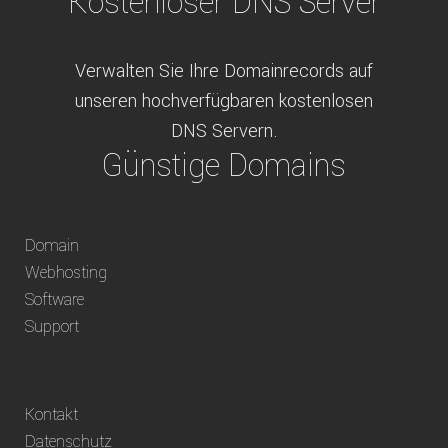
Kostenloser DNS Server
Verwalten Sie Ihre Domainrecords auf
unseren hochverfügbaren kostenlosen
DNS Servern.
Günstige Domains
Schweizweit die besten Preise für
Domain
weltweit verfügbare Domains inklusive
Webhosting
Truhänder Option.
Software
Bequem bezahlen
Support
Bezahlen Sie via Rechnung, Paypal, Stripe,
Kontakt
Vorkasse oder über ein andere verfügbare
Datenschutz