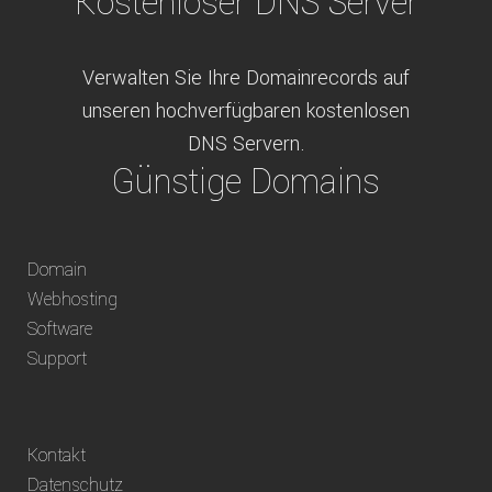
Kostenloser DNS Server
Verwalten Sie Ihre Domainrecords auf
unseren hochverfügbaren kostenlosen
DNS Servern.
Günstige Domains
Schweizweit die besten Preise für
Domain
weltweit verfügbare Domains inklusive
Webhosting
Truhänder Option.
Software
Bequem bezahlen
Support
Bezahlen Sie via Rechnung, Paypal, Stripe,
Kontakt
Vorkasse oder über ein andere verfügbare
Datenschutz