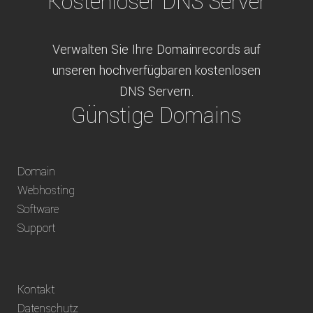
Kostenloser DNS Server
Verwalten Sie Ihre Domainrecords auf
unseren hochverfügbaren kostenlosen
DNS Servern.
Günstige Domains
Schweizweit die besten Preise für
Domain
weltweit verfügbare Domains inklusive
Webhosting
Truhänder Option.
Software
Bequem bezahlen
Support
Bezahlen Sie via Rechnung, Paypal, Stripe,
Kontakt
Vorkasse oder über ein andere verfügbare
Datenschutz