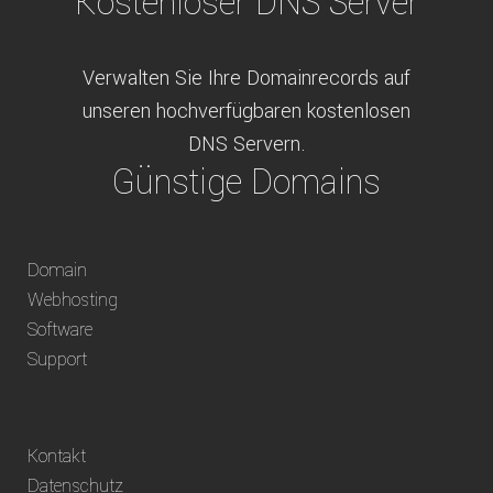
Kostenloser DNS Server
Verwalten Sie Ihre Domainrecords auf
unseren hochverfügbaren kostenlosen
DNS Servern.
Günstige Domains
Schweizweit die besten Preise für
Domain
weltweit verfügbare Domains inklusive
Webhosting
Truhänder Option.
Software
Bequem bezahlen
Support
Bezahlen Sie via Rechnung, Paypal, Stripe,
Kontakt
Vorkasse oder über ein andere verfügbare
Datenschutz