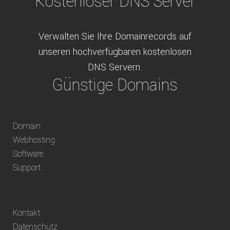
Kostenloser DNS Server
Verwalten Sie Ihre Domainrecords auf
unseren hochverfügbaren kostenlosen
DNS Servern.
Günstige Domains
Schweizweit die besten Preise für
Domain
weltweit verfügbare Domains inklusive
Webhosting
Truhänder Option.
Software
Bequem bezahlen
Support
Bezahlen Sie via Rechnung, Paypal, Stripe,
Kontakt
Vorkasse oder über ein andere verfügbare
Datenschutz