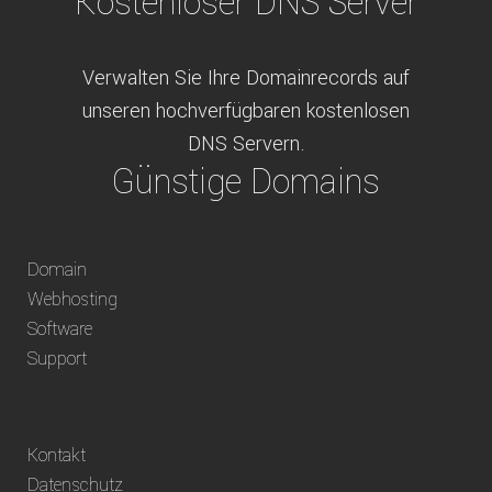
Kostenloser DNS Server
Verwalten Sie Ihre Domainrecords auf
unseren hochverfügbaren kostenlosen
DNS Servern.
Günstige Domains
Schweizweit die besten Preise für
Domain
weltweit verfügbare Domains inklusive
Webhosting
Truhänder Option.
Software
Bequem bezahlen
Support
Bezahlen Sie via Rechnung, Paypal, Stripe,
Kontakt
Vorkasse oder über ein andere verfügbare
Datenschutz