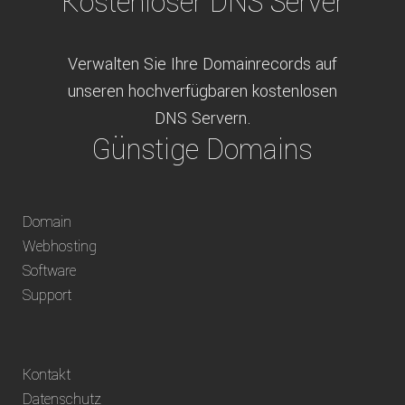
Kostenloser DNS Server
Verwalten Sie Ihre Domainrecords auf
unseren hochverfügbaren kostenlosen
DNS Servern.
Günstige Domains
Schweizweit die besten Preise für
Domain
weltweit verfügbare Domains inklusive
Webhosting
Truhänder Option.
Software
Bequem bezahlen
Support
Bezahlen Sie via Rechnung, Paypal, Stripe,
Kontakt
Vorkasse oder über ein andere verfügbare
Datenschutz