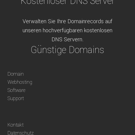
Kostenloser DNS Server
Verwalten Sie Ihre Domainrecords auf
unseren hochverfügbaren kostenlosen
DNS Servern.
Günstige Domains
Schweizweit die besten Preise für
Domain
weltweit verfügbare Domains inklusive
Webhosting
Truhänder Option.
Software
Bequem bezahlen
Support
Bezahlen Sie via Rechnung, Paypal, Stripe,
Kontakt
Vorkasse oder über ein andere verfügbare
Datenschutz