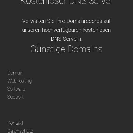
Kostenloser DNS Server
Verwalten Sie Ihre Domainrecords auf
unseren hochverfügbaren kostenlosen
DNS Servern.
Günstige Domains
Schweizweit die besten Preise für
Domain
weltweit verfügbare Domains inklusive
Webhosting
Truhänder Option.
Software
Bequem bezahlen
Support
Bezahlen Sie via Rechnung, Paypal, Stripe,
Kontakt
Vorkasse oder über ein andere verfügbare
Datenschutz