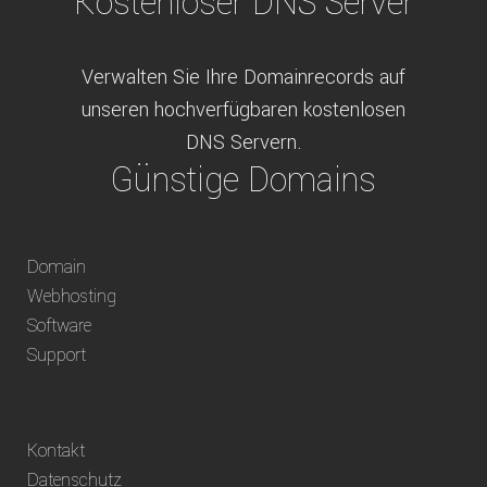
Kostenloser DNS Server
Verwalten Sie Ihre Domainrecords auf
unseren hochverfügbaren kostenlosen
DNS Servern.
Günstige Domains
Schweizweit die besten Preise für
Domain
weltweit verfügbare Domains inklusive
Webhosting
Truhänder Option.
Software
Bequem bezahlen
Support
Bezahlen Sie via Rechnung, Paypal, Stripe,
Kontakt
Vorkasse oder über ein andere verfügbare
Datenschutz