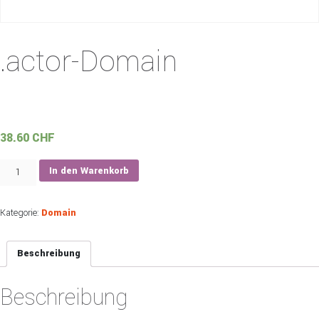
.actor-Domain
38.60
CHF
.actor-
In den Warenkorb
Domain
Menge
Kategorie:
Domain
Beschreibung
Beschreibung