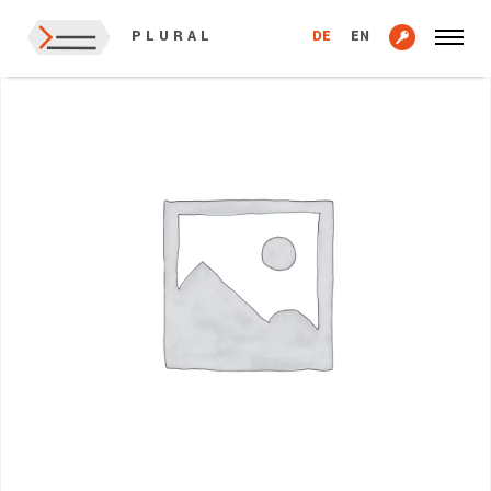
Startseite
/
Domain
/ .actor-Domain
DE
EN
PLURAL