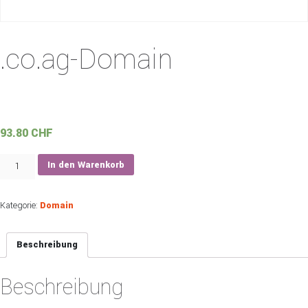
.co.ag-Domain
93.80
CHF
.co.ag-
In den Warenkorb
Domain
Menge
Kategorie:
Domain
Beschreibung
Beschreibung