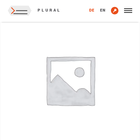
Startseite
/
Domain
/ .co.ag-Domain
DE
EN
PLURAL